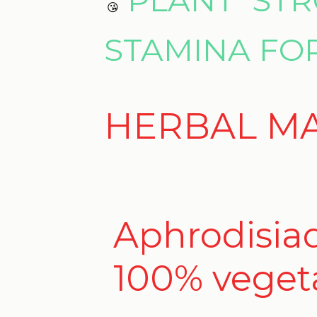
😘
STAMINA FO
HERBAL MA
Aphrodisi
100% veget