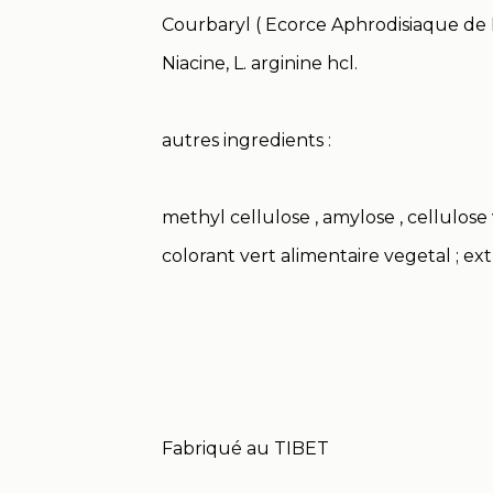
Courbaryl ( Ecorce Aphrodisiaque de
Niacine, L. arginine hcl.
autres ingredients :
methyl cellulose , amylose , cellulose v
colorant vert alimentaire vegetal ; ext
Fabriqué au TIBET